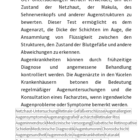
Zustand der Netzhaut, der Makula, des 
Sehnervenkopfs und anderer Augenstrukturen zu 
bewerten. Dieser Test ermöglicht es dem 
Augenarzt, die Dicke der Schichten im Auge, die 
Ansammlung von Flüssigkeit zwischen den 
Strukturen, den Zustand der Blutgefäße und andere 
Abweichungen zu erkennen.
Augenkrankheiten können durch frühzeitige 
Diagnose und angemessene Behandlung 
kontrolliert werden. Die Augenärzte in den Yücelen 
Krankenhäusern  betonen die Bedeutung 
regelmäßiger Augenuntersuchungen und die 
Konsultation eines Facharztes, wenn irgendwelche 
Augenprobleme oder Symptome bemerkt werden.
Netzhaut-Untersuchung
Retinale Gefäßverschlüsse
Augenallergien
Augensymptome
Augenangiografie
Fachärzte
Retinaler Riss
Augeninnendruck
Medizinische Versorgung
Diabetische Retinopathie
Schielen
Medizinische Diagnostik
Augentumoren
Choroidschicht
Augengesundheit
Augenmedizin
Augenkrankheiten
Katarakt