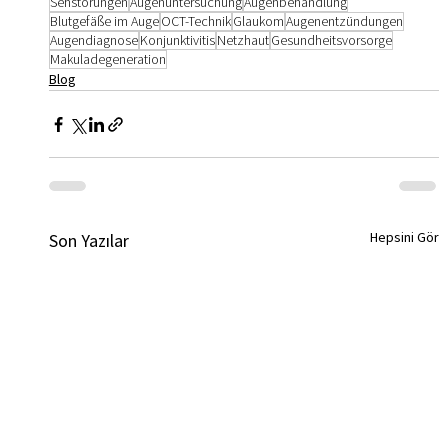
Sehstörungen
Augenuntersuchung
Augenbehandlung
Blutgefäße im Auge
OCT-Technik
Glaukom
Augenentzündungen
Augendiagnose
Konjunktivitis
Netzhaut
Gesundheitsvorsorge
Makuladegeneration
Blog
Hepsini Gör
Son Yazılar