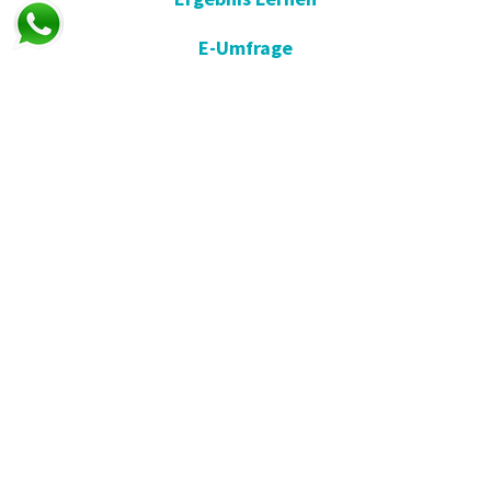
E-Umfrage
E-Gute Besserung
Vorschlag und Beschwerde
Apotheken im Dienst
KVKK
Einverständniserklärung öffnen
Blog - Nachrichten
Wir in der Presse
Kommunikation