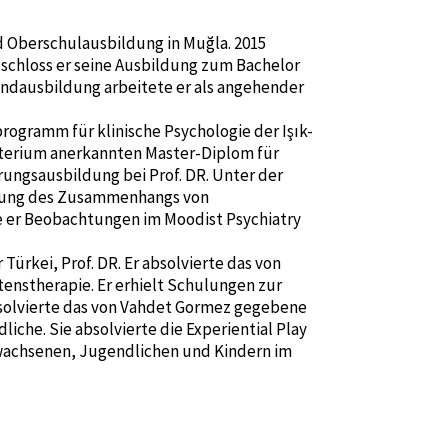
nd Oberschulausbildung in Muğla. 2015
 schloss er seine Ausbildung zum Bachelor
undausbildung arbeitete er als angehender
rogramm für klinische Psychologie der Işık-
terium anerkannten Master-Diplom für
erungsausbildung bei Prof. DR. Unter der
chung des Zusammenhangs von
e er Beobachtungen im Moodist Psychiatry
Türkei, Prof. DR. Er absolvierte das von
nstherapie. Er erhielt Schulungen zur
bsolvierte das von Vahdet Gormez gegebene
che. Sie absolvierte die Experiential Play
Erwachsenen, Jugendlichen und Kindern im