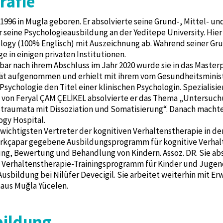
rafie
1996 in Mugla geboren. Er absolvierte seine Grund-, Mittel- u
 seine Psychologieausbildung an der Yeditepe University. Hier
logy (100% Englisch) mit Auszeichnung ab. Während seiner Gr
e in einigen privaten Institutionen.
ar nach ihrem Abschluss im Jahr 2020 wurde sie in das Masterp
tät aufgenommen und erhielt mit ihrem vom Gesundheitsminis
 Psychologie den Titel einer klinischen Psychologin. Spezialisi
 von Feryal ÇAM ÇELİKEL absolvierte er das Thema „Untersu
straumata mit Dissoziation und Somatisierung“. Danach macht
gy Hospital.
 wichtigsten Vertreter der kognitiven Verhaltenstherapie in der 
rkçapar gegebene Ausbildungsprogramm für kognitive Verhalte
ung, Bewertung und Behandlung von Kindern. Assoz. DR. Sie a
 Verhaltenstherapie-Trainingsprogramm für Kinder und Jugendli
usbildung bei Nilüfer Devecigil. Sie arbeitet weiterhin mit 
aus Muğla Yücelen.
bildung