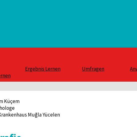
Ergebnis Lernen
Umfragen
An
ernen
em Küçem
hologe
 Krankenhaus Muğla Yücelen