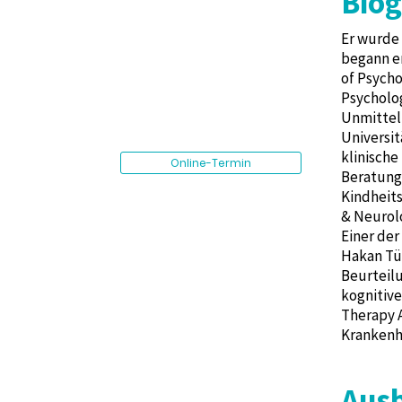
Biog
Er wurde 
begann er
of Psycho
Psycholog
Unmittelb
Universi
klinische
Online-Termin
Beratung
Kindheit
& Neurolo
Einer der
Hakan Tü
Beurteil
kognitive
Therapy A
Krankenh
Aus