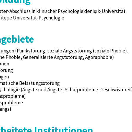
ster-Abschluss in klinischer Psychologie der Işık-Universität
ditepe Universität-Psychologie
gebiete
ungen (Panikstörung, soziale Angststörung (soziale Phobie),
he Phobie, Generalisierte Angststörung, Agoraphobie)
onen
törung
ngen
matische Belastungsstörung
ychologie (Ängste und Ängste, Schulprobleme, Geschwisterei
nsprobleme)
tsprobleme
angst
beitete Institutionen