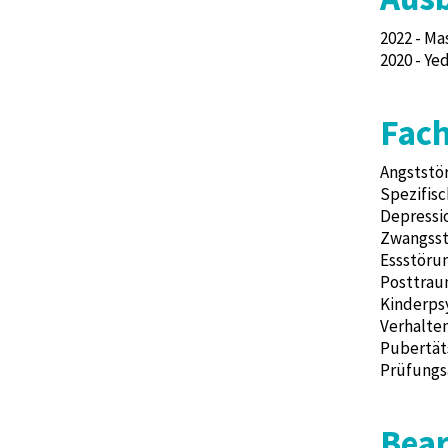
2022 - Ma
2020 - Ye
Fach
Angststör
Spezifisc
Depressi
Zwangss
Essstöru
Posttrau
Kinderps
Verhalte
Pubertä
Prüfungs
Bear