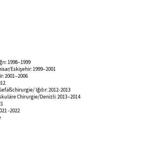
rı: 1998–1999
isar/Eskişehir: 1999–2001
ir: 2001–2006
012
efäßchirurgie/ Iğdır: 2012-2013
skuläre Chirurgie/Denizli: 2013–2014
21
021 -2022
e