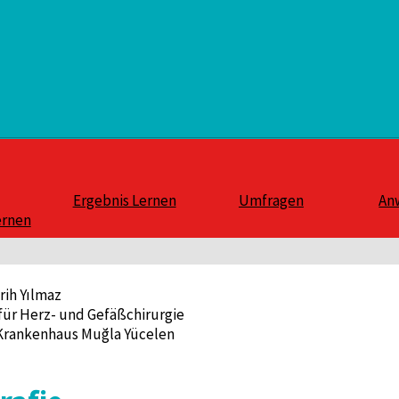
Ergebnis Lernen
Umfragen
An
ernen
rih Yılmaz
für Herz- und Gefäßchirurgie
 Krankenhaus Muğla Yücelen