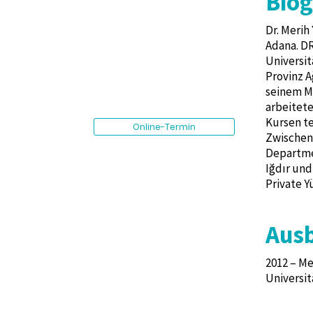
Biog
Dr. Merih
Adana. DR
Universit
Provinz A
seinem Mi
arbeitete
Kursen te
Online-Termin
Zwischen 
Departmen
Iğdır und
Private Y
Aus
2012 – Me
Universit