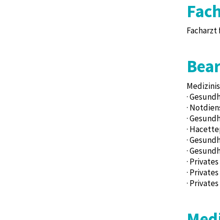
Fach
Facharzt 
Bear
Medizinis
· Gesundh
· Notdien
· Gesundh
· Hacette
· Gesundh
· Gesundh
· Private
· Private
· Private
Medi