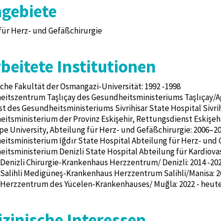
gebiete
für Herz- und Gefäßchirurgie
beitete Institutionen
che Fakultät der Osmangazi-Universität: 1992 -1998
eitszentrum Taşlıçay des Gesundheitsministeriums Taşlıçay/Ağ
st des Gesundheitsministeriums Sivrihisar State Hospital Sivrih
eitsministerium der Provinz Eskişehir, Rettungsdienst Eskişeh
pe University, Abteilung für Herz- und Gefäßchirurgie: 2006–2
eitsministerium Iğdır State Hospital Abteilung für Herz- und G
eitsministerium Denizli State Hospital Abteilung für Kardiova
s Denizli Chirurgie-Krankenhaus Herzzentrum/ Denizli: 2014 -20
s Salihli Medigüneş-Krankenhaus Herzzentrum Salihli/Manisa: 2
s Herzzentrum des Yücelen-Krankenhauses/ Muğla: 2022 - heut
zinische Interessen