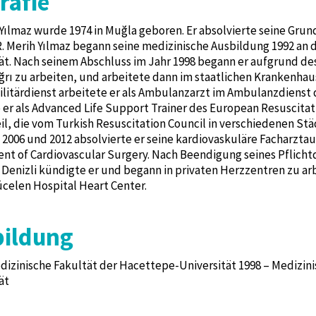
rafie
 Yılmaz wurde 1974 in Muğla geboren. Er absolvierte seine Gru
. Merih Yılmaz begann seine medizinische Ausbildung 1992 an 
ät. Nach seinem Abschluss im Jahr 1998 begann er aufgrund des
ğrı zu arbeiten, und arbeitete dann im staatlichen Krankenhaus 
litärdienst arbeitete er als Ambulanzarzt im Ambulanzdienst de
 er als Advanced Life Support Trainer des European Resuscita
il, die vom Turkish Resuscitation Council in verschiedenen Stä
2006 und 2012 absolvierte er seine kardiovaskuläre Facharzta
t of Cardiovascular Surgery. Nach Beendigung seines Pflicht
 Denizli kündigte er und begann in privaten Herzzentren zu ar
ücelen Hospital Heart Center.
bildung
dizinische Fakultät der Hacettepe-Universität 1998 – Medizini
ät