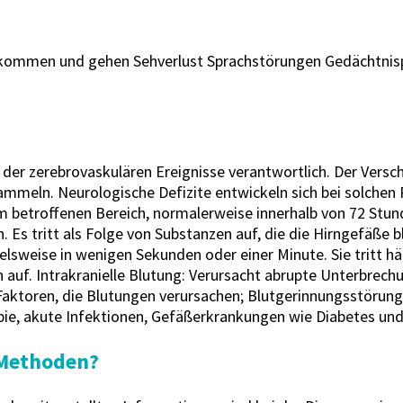
 kommen und gehen Sehverlust Sprachstörungen Gedächtnisp
 der zerebrovaskulären Ereignisse verantwortlich. Der Versch
mmeln. Neurologische Defizite entwickeln sich bei solchen P
betroffenen Bereich, normalerweise innerhalb von 72 Stunden
. Es tritt als Folge von Substanzen auf, die die Hirngefäße b
elsweise in wenigen Sekunden oder einer Minute. Sie tritt h
uf. Intrakranielle Blutung: Verursacht abrupte Unterbrechu
 Faktoren, die Blutungen verursachen; Blutgerinnungsstörun
e, akute Infektionen, Gefäßerkrankungen wie Diabetes un
 Methoden?