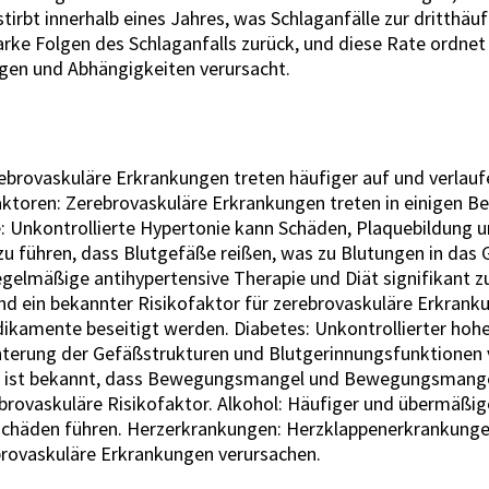
le stirbt innerhalb eines Jahres, was Schlaganfälle zur dritt
starke Folgen des Schlaganfalls zurück, und diese Rate ordnet
ngen und Abhängigkeiten verursacht.
ebrovaskuläre Erkrankungen treten häufiger auf und verlauf
Faktoren: Zerebrovaskuläre Erkrankungen treten in einigen B
e: Unkontrollierte Hypertonie kann Schäden, Plaquebildung
 führen, dass Blutgefäße reißen, was zu Blutungen in das Ge
egelmäßige antihypertensive Therapie und Diät signifikant z
sind ein bekannter Risikofaktor für zerebrovaskuläre Erkrank
ikamente beseitigt werden. Diabetes: Unkontrollierter hohe
chterung der Gefäßstrukturen und Blutgerinnungsfunktionen 
 Es ist bekannt, dass Bewegungsmangel und Bewegungsmang
rebrovaskuläre Risikofaktor. Alkohol: Häufiger und übermäß
häden führen. Herzerkrankungen: Herzklappenerkrankungen
brovaskuläre Erkrankungen verursachen.