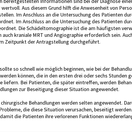
 bereitgestellten Informationen sind bei der Diagnose eine
ertvoll. Aus diesem Grund hilft die Anwesenheit von Person
 stellen. Im Anschluss an die Untersuchung des Patienten du
rdnet. Im Anschluss an die Untersuchung des Patienten du
eordnet. Die Schädeltomographie ist die am häufigsten ver
on auch kraniale MRT und Angiographie erforderlich sein. Au
m Zeitpunkt der Antragstellung durchgeführt.
ollte so schnell wie möglich beginnen, wie bei der Behandlu
werden können, die in den ersten drei oder sechs Stunden 
liefern. Bei Patienten, die später eintreffen, werden Beha
lungen zur Beseitigung dieser Situation angewendet.
d chirurgische Behandlungen werden selten angewendet. Darüb
obleme, die diese Situation verursachen, beseitigt werden
mit die Patienten ihre verlorenen Funktionen wiedererlan