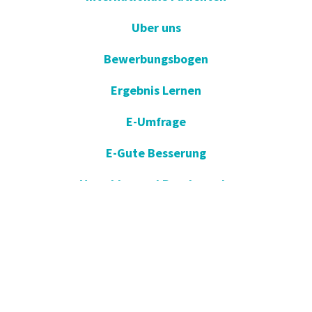
Uber uns
Bewerbungsbogen
Ergebnis Lernen
E-Umfrage
E-Gute Besserung
Vorschlag und Beschwerde
Apotheken im Dienst
KVKK
Einverständniserklärung öffnen
Blog - Nachrichten