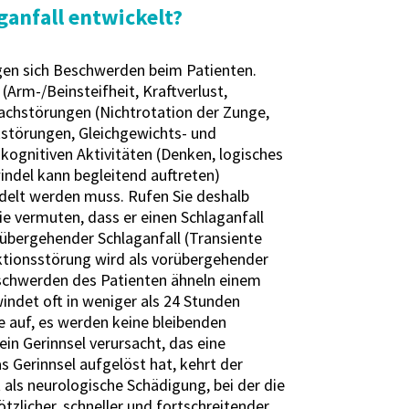
anfall entwickelt?
igen sich Beschwerden beim Patienten.
Arm-/Beinsteifheit, Kraftverlust,
achstörungen (Nichtrotation der Zunge,
ckstörungen, Gleichgewichts- und
ognitiven Aktivitäten (Denken, logisches
ndel kann begleitend auftreten)
ndelt werden muss. Rufen Sie deshalb
ie vermuten, dass er einen Schlaganfall
rgehender Schlaganfall (Transiente
nktionsstörung wird als vorübergehender
Beschwerden des Patienten ähneln einem
indet oft in weniger als 24 Stunden
e auf, es werden keine bleibenden
n Gerinnsel verursacht, das eine
 Gerinnsel aufgelöst hat, kehrt der
t als neurologische Schädigung, bei der die
tzlicher, schneller und fortschreitender