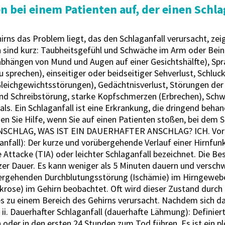
ei einem Patienten auf, der einen Schlag
irns das Problem liegt, das den Schlaganfall verursacht, ze
 sind kurz: Taubheitsgefühl und Schwäche im Arm oder Bein (
abhängen von Mund und Augen auf einer Gesichtshälfte), Spr
 sprechen), einseitiger oder beidseitiger Sehverlust, Schlu
eichgewichtsstörungen), Gedächtnisverlust, Störungen der k
d Schreibstörung, starke Kopfschmerzen (Erbrechen), Schwi
ls. Ein Schlaganfall ist eine Erkrankung, die dringend beha
en Sie Hilfe, wenn Sie auf einen Patienten stoßen, bei dem S
CHLAG, WAS IST EIN DAUERHAFTER ANSCHLAG? ICH. Vorübe
ganfall): Der kurze und vorübergehende Verlauf einer Hirnfu
 Attacke (TIA) oder leichter Schlaganfall bezeichnet. Die 
rzer Dauer. Es kann weniger als 5 Minuten dauern und verschw
rübergehenden Durchblutungsstörung (Ischämie) im Hirngeweb
se) im Gehirn beobachtet. Oft wird dieser Zustand durch ei
s zu einem Bereich des Gehirns verursacht. Nachdem sich das
 ii. Dauerhafter Schlaganfall (dauerhafte Lähmung): Definier
der in den ersten 24 Stunden zum Tod führen. Es ist ein plö