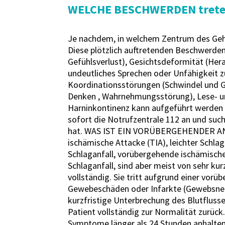
WELCHE BESCHWERDEN treten b
Je nachdem, in welchem ​​Zentrum des Geh
Diese plötzlich auftretenden Beschwerden
Gefühlsverlust), Gesichtsdeformität (Her
undeutliches Sprechen oder Unfähigkeit zu
Koordinationsstörungen (Schwindel und Gl
Denken , Wahrnehmungsstörung), Lese- un
Harninkontinenz kann aufgeführt werden a
sofort die Notrufzentrale 112 an und such
hat. WAS IST EIN VORÜBERGEHENDER ANS
ischämische Attacke (TIA), leichter Schla
Schlaganfall, vorübergehende ischämische
Schlaganfall, sind aber meist von sehr ku
vollständig. Sie tritt aufgrund einer vo
Gewebeschäden oder Infarkte (Gewebsnekro
kurzfristige Unterbrechung des Blutflusse
Patient vollständig zur Normalität zurück.
Symptome länger als 24 Stunden anhalten o