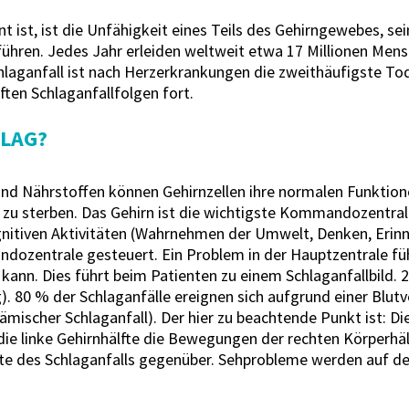
nt ist, ist die Unfähigkeit eines Teils des Gehirngewebes, 
hren. Jedes Jahr erleiden weltweit etwa 17 Millionen Mensc
hlaganfall ist nach Herzerkrankungen die zweithäufigste To
ten Schlaganfallfolgen fort.
LAG?
nd Nährstoffen können Gehirnzellen ihre normalen Funktion
 zu sterben. Das Gehirn ist die wichtigste Kommandozentral
gnitiven Aktivitäten (Wahrnehmen der Umwelt, Denken, Erinn
ozentrale gesteuert. Ein Problem in der Hauptzentrale führ
kann. Dies führt beim Patienten zu einem Schlaganfallbild. 
g). 80 % der Schlaganfälle ereignen sich aufgrund einer Blu
ämischer Schlaganfall). Der hier zu beachtende Punkt ist: Die
ie linke Gehirnhälfte die Bewegungen der rechten Körperhälf
ite des Schlaganfalls gegenüber. Sehprobleme werden auf de