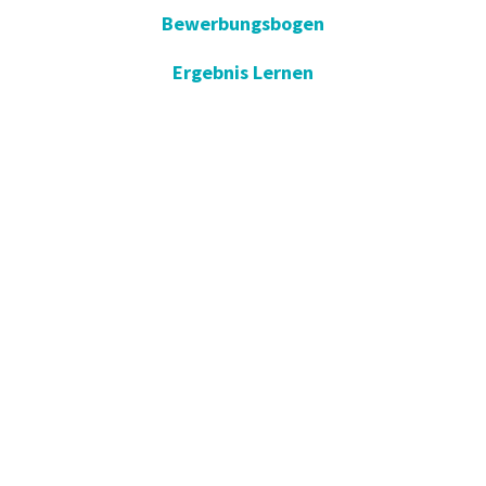
Bewerbungsbogen
Ergebnis Lernen
E-Umfrage
E-Gute Besserung
Vorschlag und Beschwerde
Apotheken im Dienst
KVKK
Einverständniserklärung öffnen
Blog - Nachrichten
Wir in der Presse