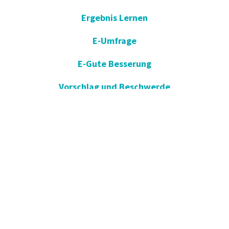
Ergebnis Lernen
E-Umfrage
E-Gute Besserung
Vorschlag und Beschwerde
Apotheken im Dienst
KVKK
Einverständniserklärung öffnen
Blog - Nachrichten
Wir in der Presse
Kommunikation