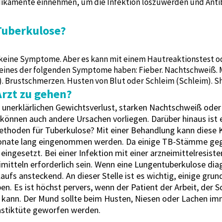
ikamente einnehmen, um die Infektion loszuwerden und Antib
Tuberkulose?
igt keine Symptome. Aber es kann mit einem Hautreaktionstest
eines der folgenden Symptome haben: Fieber. Nachtschweiß. M
. Brustschmerzen. Husten von Blut oder Schleim (Schleim). Sh
rzt zu gehen?
r, unerklärlichen Gewichtsverlust, starken Nachtschweiß ode
önnen auch andere Ursachen vorliegen. Darüber hinaus ist e
hoden für Tuberkulose? Mit einer Behandlung kann diese Kr
Monate lang eingenommen werden. Da einige TB-Stämme gege
eingesetzt. Bei einer Infektion mit einer arzneimittelresis
itteln erforderlich sein. Wenn eine Lungentuberkulose diagn
aufs ansteckend. An dieser Stelle ist es wichtig, einige gr
n. Es ist höchst pervers, wenn der Patient der Arbeit, der Sc
en kann. Der Mund sollte beim Husten, Niesen oder Lachen i
lastiktüte geworfen werden.