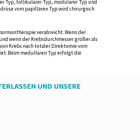
r Typ, follikulärer Typ, modularer Typ und
drüse vom papillären Typ wird chirurgisch
hormontherapie verabreicht. Wenn der
, und wenn der Krebsdurchmesser größer als
 von Krebs nach totaler Direktomie vom
et. Beim medullären Typ erfolgt die
TERLASSEN UND UNSERE