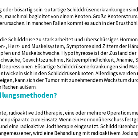
 oder bösartig sein. Gutartige Schilddrüsenerkrankungen sin
üse, manchmal begleitet von einem Knoten. Große Knotenstr
ursachen. In manchen Fällen kommt es auch in der Brusthöhl
r die Schilddrüse zu stark arbeitet und überschüssiges Hormo
n-, Herz- und Muskelsystem, Symptome sind Zittern der Händ
klopfen und Muskelschwäche. Hypothyreose ist der Zustand der
chwäche, Gewichtszunahme, Kälteempfindlichkeit, Anämie, S
Depressionen. Bösartige Schilddrüsenerkrankungen sind Mass
ntwickeln sich in den Schilddrüsenknoten. Allerdings werden 
zeigen, kann sich der Tumor mit zunehmendem Wachstum dur
 Rachen äußern.
ndlungsmethoden?
, radioaktive Jodtherapie, eine oder mehrere Operationsmet
npräparate zum Einsatz. Wenn ein Hormonüberschuss festge
nd eine radioaktive Jodtherapie eingesetzt. Schilddrüsenh
ls angemessener, wird eine Behandlung mit radioaktivem Jod 