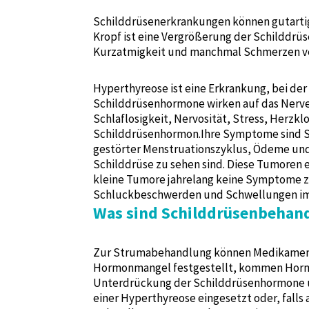
Schilddrüsenerkrankungen können gutartig
Kropf ist eine Vergrößerung der Schilddr
Kurzatmigkeit und manchmal Schmerzen ver
Hyperthyreose ist eine Erkrankung, bei de
Schilddrüsenhormone wirken auf das Nerve
Schlaflosigkeit, Nervosität, Stress, Herz
Schilddrüsenhormon.Ihre Symptome sind S
gestörter Menstruationszyklus, Ödeme und 
Schilddrüse zu sehen sind. Diese Tumoren e
kleine Tumore jahrelang keine Symptome 
Schluckbeschwerden und Schwellungen im
Was sind Schilddrüsenbeha
Zur Strumabehandlung können Medikamente
Hormonmangel festgestellt, kommen Hormo
Unterdrückung der Schilddrüsenhormone u
einer Hyperthyreose eingesetzt oder, fal