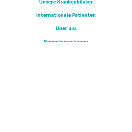
Unsere Krankenhäuser
Internationale Patienten
Uber uns
Bewerbungsbogen
Ergebnis Lernen
E-Umfrage
E-Gute Besserung
Vorschlag und Beschwerde
Apotheken im Dienst
KVKK