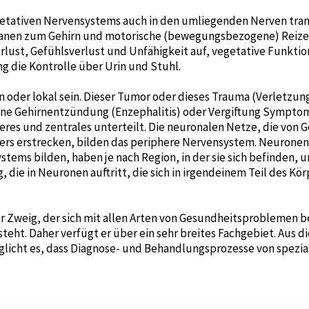
egetativen Nervensystems auch in den umliegenden Nerven tran
nen zum Gehirn und motorische (bewegungsbezogene) Reize 
lust, Gefühlsverlust und Unfähigkeit auf, vegetative Funktio
g die Kontrolle über Urin und Stuhl.
 oder lokal sein. Dieser Tumor oder dieses Trauma (Verletzun
ne Gehirnentzündung (Enzephalitis) oder Vergiftung Symptom
eres und zentrales unterteilt. Die neuronalen Netze, die von
rs erstrecken, bilden das periphere Nervensystem. Neuronen, 
stems bilden, haben je nach Region, in der sie sich befinden,
 die in Neuronen auftritt, die sich in irgendeinem Teil des Kör
her Zweig, der sich mit allen Arten von Gesundheitsproblemen b
eht. Daher verfügt er über ein sehr breites Fachgebiet. Aus di
möglicht es, dass Diagnose- und Behandlungsprozesse von spezi