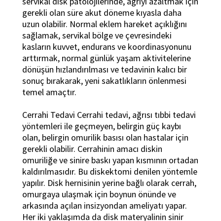
servikal disk patolojilerinde, ağrıyı azaltmak için
gerekli olan süre akut döneme kıyasla daha
uzun olabilir. Normal eklem hareket açıklığını
sağlamak, servikal bölge ve çevresindeki
kasların kuvvet, endurans ve koordinasyonunu
arttırmak, normal günlük yaşam aktivitelerine
dönüşün hızlandırılması ve tedavinin kalıcı bir
sonuç bırakarak, yeni sakatlıkların önlenmesi
temel amaçtır.
Cerrahi Tedavi Cerrahi tedavi, ağrısı tıbbi tedavi
yöntemleri ile geçmeyen, belirgin güç kaybı
olan, belirgin omurilik basısı olan hastalar için
gerekli olabilir. Cerrahinin amacı diskin
omuriliğe ve sinire baskı yapan kısmının ortadan
kaldırılmasıdır. Bu diskektomi denilen yöntemle
yapılır. Disk hernisinin yerine bağlı olarak cerrah,
omurgaya ulaşmak için boynun önünde ve
arkasında açılan insizyondan ameliyatı yapar.
Her iki yaklaşımda da disk materyalinin sinir