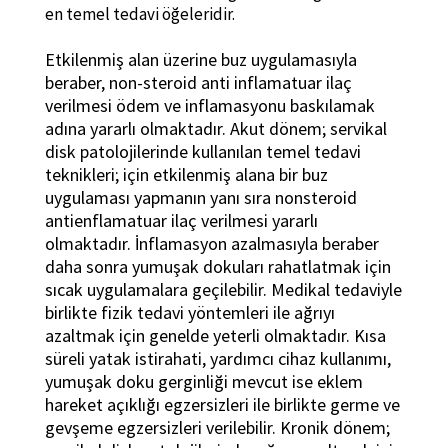
en temel tedavi öğeleridir.
Etkilenmiş alan üzerine buz uygulamasıyla
beraber, non-steroid anti inflamatuar ilaç
verilmesi ödem ve inflamasyonu baskılamak
adına yararlı olmaktadır. Akut dönem; servikal
disk patolojilerinde kullanılan temel tedavi
teknikleri; için etkilenmiş alana bir buz
uygulaması yapmanın yanı sıra nonsteroid
antienflamatuar ilaç verilmesi yararlı
olmaktadır. İnflamasyon azalmasıyla beraber
daha sonra yumuşak dokuları rahatlatmak için
sıcak uygulamalara geçilebilir. Medikal tedaviyle
birlikte fizik tedavi yöntemleri ile ağrıyı
azaltmak için genelde yeterli olmaktadır. Kısa
süreli yatak istirahati, yardımcı cihaz kullanımı,
yumuşak doku gerginliği mevcut ise eklem
hareket açıklığı egzersizleri ile birlikte germe ve
gevşeme egzersizleri verilebilir. Kronik dönem;