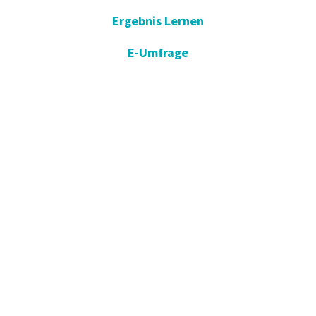
Ergebnis Lernen
E-Umfrage
E-Gute Besserung
Vorschlag und Beschwerde
Apotheken im Dienst
KVKK
Einverständniserklärung öffnen
Blog - Nachrichten
Wir in der Presse
Kommunikation