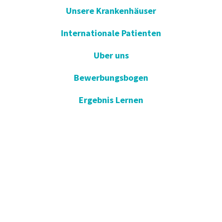
Unsere Krankenhäuser
Internationale Patienten
Uber uns
Bewerbungsbogen
Ergebnis Lernen
E-Umfrage
E-Gute Besserung
Vorschlag und Beschwerde
Apotheken im Dienst
KVKK