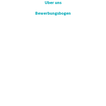
Uber uns
Bewerbungsbogen
Ergebnis Lernen
E-Umfrage
E-Gute Besserung
Vorschlag und Beschwerde
Apotheken im Dienst
KVKK
Einverständniserklärung öffnen
Blog - Nachrichten