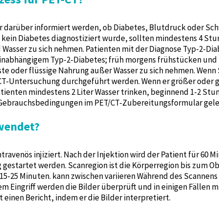
r darüber informiert werden, ob Diabetes, Blutdruck oder Sch
ein Diabetes diagnostiziert wurde, sollten mindestens 4 St
 Wasser zu sich nehmen. Patienten mit der Diagnose Typ-2-Dia
linabhängigem Typ-2-Diabetes; früh morgens frühstücken und 
ste oder flüssige Nahrung außer Wasser zu sich nehmen. Wenn 
T-Untersuchung durchgeführt werden. Wenn er größer oder gle
atienten mindestens 2 Liter Wasser trinken, beginnend 1-2 Stu
die Gebrauchsbedingungen im PET/CT-Zubereitungsformular gel
wendet?
travenös injiziert. Nach der Injektion wird der Patient für 60 
gestartet werden. Scanregion ist die Körperregion bis zum Obe
15-25 Minuten. kann zwischen variieren Während des Scannens is
em Eingriff werden die Bilder überprüft und in einigen Fällen 
inen Bericht, indem er die Bilder interpretiert.