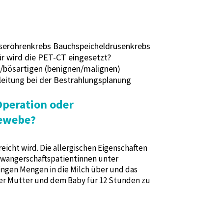
seröhrenkrebs Bauchspeicheldrüsenkrebs
r wird die PET-CT eingesetzt?
/bösartigen (benignen/malignen)
eitung bei der Bestrahlungsplanung
Operation oder
gewebe?
icht wird. Die allergischen Eigenschaften
hwangerschaftspatientinnen unter
ingen Mengen in die Milch über und das
der Mutter und dem Baby für 12 Stunden zu