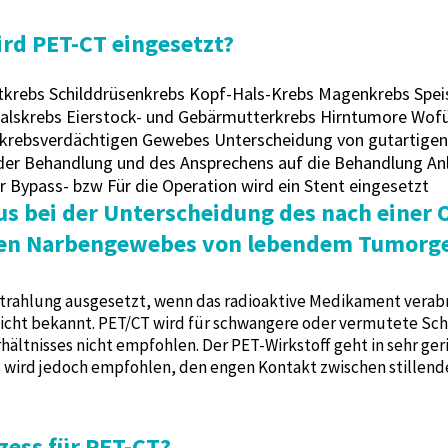
rd PET-CT eingesetzt?
krebs Schilddrüsenkrebs Kopf-Hals-Krebs Magenkrebs Spei
lskrebs Eierstock- und Gebärmutterkrebs Hirntumore Wofü
 krebsverdächtigen Gewebes Unterscheidung von gutartigen
der Behandlung und des Ansprechens auf die Behandlung Anl
r Bypass- bzw Für die Operation wird ein Stent eingesetzt
tus bei der Unterscheidung des nach einer 
enen Narbengewebes von lebendem Tumor
trahlung ausgesetzt, wenn das radioaktive Medikament verabre
nicht bekannt. PET/CT wird für schwangere oder vermutete Sc
ltnisses nicht empfohlen. Der PET-Wirkstoff geht in sehr ger
s wird jedoch empfohlen, den engen Kontakt zwischen stillen
zess für PET-CT?