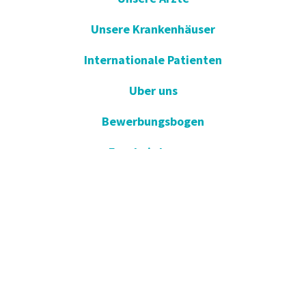
Unsere Krankenhäuser
Internationale Patienten
Uber uns
Bewerbungsbogen
Ergebnis Lernen
E-Umfrage
E-Gute Besserung
Vorschlag und Beschwerde
Apotheken im Dienst
KVKK