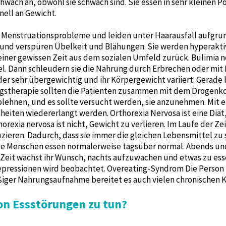
schwach an, obwohl sie schwach sind. Sie essen in sehr kleinen P
ell an Gewicht.
Menstruationsprobleme und leiden unter Haarausfall aufgrun
en und verspüren Übelkeit und Blähungen. Sie werden hyperaktiv,
iner gewissen Zeit aus dem sozialen Umfeld zurück. Bulimia n
iel. Dann schleudern sie die Nahrung durch Erbrechen oder mit
er sehr übergewichtig und ihr Körpergewicht variiert. Gerade
gstherapie sollten die Patienten zusammen mit dem Drogenko
blehnen, und es sollte versucht werden, sie anzunehmen. Mi
iten wiedererlangt werden. Orthorexia Nervosa ist eine Diät,
horexia nervosa ist nicht, Gewicht zu verlieren. Im Laufe der Z
zieren. Dadurch, dass sie immer die gleichen Lebensmittel zu
 Menschen essen normalerweise tagsüber normal. Abends und na
r Zeit wächst ihr Wunsch, nachts aufzuwachen und etwas zu es
pressionen wird beobachtet. Overeating-Syndrom Die Person k
ßiger Nahrungsaufnahme bereitet es auch vielen chronischen 
on Essstörungen zu tun?