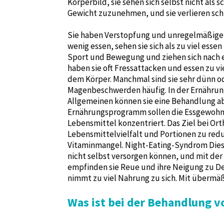
Körperbild, sie sehen sich selbst nicht als 
Gewicht zuzunehmen, und sie verlieren schn
Sie haben Verstopfung und unregelmäßige 
wenig essen, sehen sie sich als zu viel ess
Sport und Bewegung und ziehen sich nach e
haben sie oft Fressattacken und essen zu v
dem Körper. Manchmal sind sie sehr dünn od
Magenbeschwerden häufig. In der Ernährun
Allgemeinen können sie eine Behandlung a
Ernährungsprogramm sollen die Essgewohnhe
Lebensmittel konzentriert. Das Ziel bei Ort
Lebensmittelvielfalt und Portionen zu redu
Vitaminmangel. Night-Eating-Syndrom Diese
nicht selbst versorgen können, und mit de
empfinden sie Reue und ihre Neigung zu De
nimmt zu viel Nahrung zu sich. Mit übermä
Was ist bei der Behandlung v