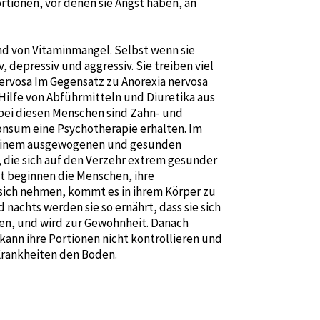
ortionen, vor denen sie Angst haben, an
d von Vitaminmangel. Selbst wenn sie
 depressiv und aggressiv. Sie treiben viel
ervosa Im Gegensatz zu Anorexia nervosa
 Hilfe von Abführmitteln und Diuretika aus
 bei diesen Menschen sind Zahn- und
nsum eine Psychotherapie erhalten. Im
t einem ausgewogenen und gesunden
 die sich auf den Verzehr extrem gesunder
eit beginnen die Menschen, ihre
 sich nehmen, kommt es in ihrem Körper zu
chts werden sie so ernährt, dass sie sich
sen, und wird zur Gewohnheit. Danach
ann ihre Portionen nicht kontrollieren und
Krankheiten den Boden.