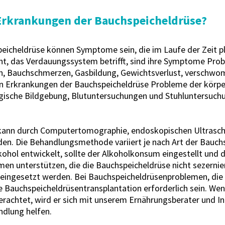
Erkrankungen der Bauchspeicheldrüse?
heldrüse können Symptome sein, die im Laufe der Zeit plöt
ht, das Verdauungssystem betrifft, sind ihre Symptome P
en, Bauchschmerzen, Gasbildung, Gewichtsverlust, verschw
 Erkrankungen der Bauchspeicheldrüse Probleme der körpe
ogische Bildgebung, Blutuntersuchungen und Stuhluntersuc
kann durch Computertomographie, endoskopischen Ultraschal
rden. Die Behandlungsmethode variiert je nach Art der Bauc
ohol entwickelt, sollte der Alkoholkonsum eingestellt und 
en unterstützen, die die Bauchspeicheldrüse nicht sezerni
ingesetzt werden. Bei Bauchspeicheldrüsenproblemen, die ei
e Bauchspeicheldrüsentransplantation erforderlich sein. Wen
achtet, wird er sich mit unserem Ernährungsberater und Inf
ndlung helfen.