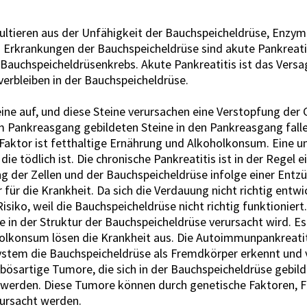
ultieren aus der Unfähigkeit der Bauchspeicheldrüse, Enzym
n. Erkrankungen der Bauchspeicheldrüse sind akute Pankreatit
Bauchspeicheldrüsenkrebs. Akute Pankreatitis ist das Vers
erbleiben in der Bauchspeicheldrüse.
ine ​​auf, und diese Steine ​​verursachen eine Verstopfung der 
im Pankreasgang gebildeten Steine ​​​​in den Pankreasgang fa
Faktor ist fetthaltige Ernährung und Alkoholkonsum. Eine 
ie tödlich ist. Die chronische Pankreatitis ist in der Regel 
ng der Zellen und der Bauchspeicheldrüse infolge einer Ent
 für die Krankheit. Da sich die Verdauung nicht richtig ent
iko, weil die Bauchspeicheldrüse nicht richtig funktioniert. 
in der Struktur der Bauchspeicheldrüse verursacht wird. Es 
lkonsum lösen die Krankheit aus. Die Autoimmunpankreatiti
stem die Bauchspeicheldrüse als Fremdkörper erkennt und v
 bösartige Tumore, die sich in der Bauchspeicheldrüse geb
werden. Diese Tumore können durch genetische Faktoren, Fe
ursacht werden.