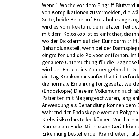
Wenn 1 Woche vor dem Eingriff Blutverdü
von Komplikationen zu vermeiden, die wäh
Seite, beide Beine auf Brusthöhe angezog
wird es vom Rektum, dem letzten Teil de
mit dem Koloskop ist es einfacher, die i
wo der Dickdarm auf den Dünndarm trifft.İ
Behandlungsteil, wenn bei der Darmspiege
eingreifen und die Polypen entfernen. Im
genauere Untersuchung für die Diagnose b
wird der Patient ins Zimmer gebracht. D
ein Tag Krankenhausaufenthalt ist erforde
die normale Ernährung fortgesetzt werde
(Endoskopie) Diese im Volksmund auch a
Patienten mit Magengeschwüren, lang an
Anwendung als Behandlung können dem End
während der Endoskopie werden Polypen 
Krebsrisiko darstellen können. Vor der En
Kamera am Ende. Mit diesem Gerät könne
Erkennung bestehender Krankheiten, falls