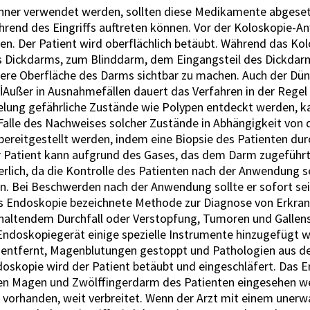
nner verwendet werden, sollten diese Medikamente abgeset
rend des Eingriffs auftreten können. Vor der Koloskopie-Anw
en. Der Patient wird oberflächlich betäubt. Während das K
s Dickdarms, zum Blinddarm, dem Eingangsteil des Dickdarm
nnere Oberfläche des Darms sichtbar zu machen. Auch der Dün
Außer in Ausnahmefällen dauert das Verfahren in der Regel dr
lung gefährliche Zustände wie Polypen entdeckt werden, ka
 Falle des Nachweises solcher Zustände in Abhängigkeit von
ereitgestellt werden, indem eine Biopsie des Patienten du
er Patient kann aufgrund des Gases, das dem Darm zugeführt
rlich, da die Kontrolle des Patienten nach der Anwendung s
n. Bei Beschwerden nach der Anwendung sollte er sofort sei
ls Endoskopie bezeichnete Methode zur Diagnose von Erkra
haltendem Durchfall oder Verstopfung, Tumoren und Gallen
oskopiegerät einige spezielle Instrumente hinzugefügt we
entfernt, Magenblutungen gestoppt und Pathologien aus de
doskopie wird der Patient betäubt und eingeschläfert. Das E
n Magen und Zwölffingerdarm des Patienten eingesehen wer
 vorhanden, weit verbreitet. Wenn der Arzt mit einem unerw