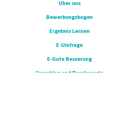
Uber uns
Bewerbungsbogen
Ergebnis Lernen
E-Umfrage
E-Gute Besserung
Vorschlag und Beschwerde
Apotheken im Dienst
KVKK
Einverständniserklärung öffnen
Blog - Nachrichten