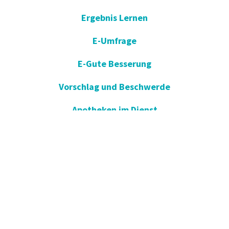
Ergebnis Lernen
E-Umfrage
E-Gute Besserung
Vorschlag und Beschwerde
Apotheken im Dienst
KVKK
Einverständniserklärung öffnen
Blog - Nachrichten
Wir in der Presse
Kommunikation