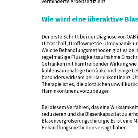
verminderte Arbeitseffizienz.
Wie wird eine überaktive Blas
Der erste Schritt bei der Diagnose von OA
Ultraschall, Uroflowmetrie, Urodynamik u
Welche Behandlungsmethoden gibt es bei ei
regelmäßige Flüssigkeitsaufnahme Einschr
Getränken mit harntreibender Wirkung wie 
kohlensäurehaltige Getränke und einige Leb
besonders wirksam bei Harninkontinenz. 
Therapie ist es, die plötzlichen unwillkür
Harninkontinenz vorzubeugen.
Bei diesem Verfahren, das eine Wirksamkeit
reduzieren und die Blasenkapazität zu erh
Blasenvergrößerungschirurgie Es ist eine M
Behandlungsmethoden versagt haben.