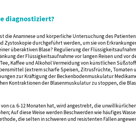
e diagnostiziert?
B ist die Anamnese und körperliche Untersuchung des Patiente
nd Zystoskopie durchgeführt werden, um sie von Erkrankunge
ner überaktiven Blase? Regulierung der Flüssigkeitsaufnahme
änkung der Flüssigkeitsaufnahme vor langen Reisen und vor 
Tee, Kaffee und Alkohol Vermeidung von künstlichen Süßstoff
ensmittel (extrem scharfe Speisen, Zitrusfrüchte, Tomaten us
Übungen zur Kräftigung der Beckenbodenmuskulatur Medikam
lichen Kontraktionen der Blasenmuskulatur zu stoppen, die Bla
 von ca. 6-12 Monaten hat, wird angestrebt, die unwillkürlich
öhen; Auf diese Weise werden Beschwerden wie häufiges Wasse
ethode, die selten in schweren und resistenten Fällen angewe