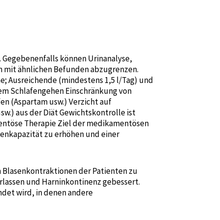
n. Gegebenenfalls können Urinanalyse,
n mit ähnlichen Befunden abzugrenzen.
; Ausreichende (mindestens 1,5 l/Tag) und
dem Schlafengehen Einschränkung von
en (Aspartam usw.) Verzicht auf
w.) aus der Diät Gewichtskontrolle ist
entöse Therapie Ziel der medikamentösen
senkapazität zu erhöhen und einer
en Blasenkontraktionen der Patienten zu
rlassen und Harninkontinenz gebessert.
ndet wird, in denen andere