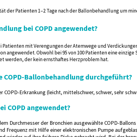
ität der Patienten 1–2 Tage nach der Ballonbehandlung um mi
andlung bei COPD angewendet?
i Patienten mit Verengungen der Atemwege und Verdickungen
ion angewendet. Obwohl bei 95 von 100 Patienten eine einzige
t werden, der kein ernsthaftes Herzproblem hat.
ine COPD-Ballonbehandlung durchgeführt?
 der COPD-Erkrankung (leicht, mittelschwer, schwer, sehr sc
 bei COPD angewendet?
 dem Durchmesser der Bronchien ausgewählte COPD-Ballons
nd Frequenz mit Hilfe einer elektronischen Pumpe aufgeblas
nd wieder auf ihre frühere Dicke gebracht wird. Bei der br