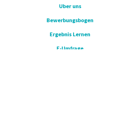
Uber uns
Bewerbungsbogen
Ergebnis Lernen
E-Umfrage
E-Gute Besserung
Vorschlag und Beschwerde
Apotheken im Dienst
KVKK
Einverständniserklärung öffnen
Blog - Nachrichten