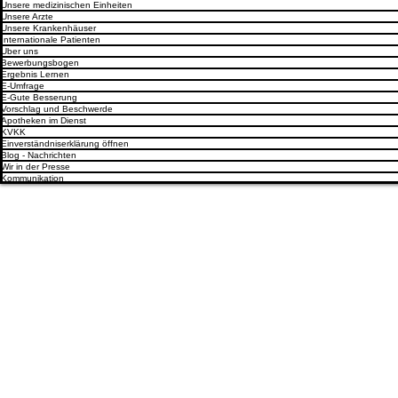
Unsere medizinischen Einheiten
Unsere Arzte
Unsere Krankenhäuser
Internationale Patienten
Uber uns
Bewerbungsbogen
Ergebnis Lernen
E-Umfrage
E-Gute Besserung
Vorschlag und Beschwerde
Apotheken im Dienst
KVKK
Einverständniserklärung öffnen
Blog - Nachrichten
Wir in der Presse
Kommunikation