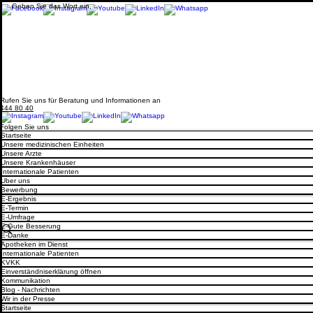
Rufen Sie uns für Beratung und Informationen an
444 80 40
Folgen Sie uns
Startseite
Unsere medizinischen Einheiten
Unsere Arzte
Unsere Krankenhäuser
Internationale Patienten
Uber uns
Bewerbung
E-Ergebnis
E-Termin
E-Umfrage
E-Gute Besserung
E-Danke
Apotheken im Dienst
Internationale Patienten
KVKK
Einverständniserklärung öffnen
Kommunikation
Blog - Nachrichten
Wir in der Presse
Startseite