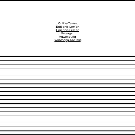
Online-Termin
Ergebnis Lernen
Ergebnis Lernen
Umfragen
Anwendung
WhatsApp-Kontakt